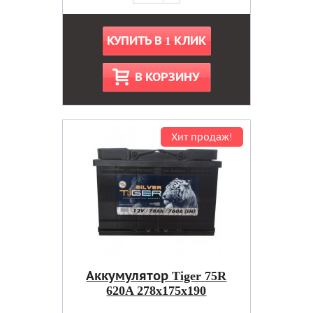
КУПИТЬ В 1 КЛИК
В КОРЗИНУ
Хит продаж!
Аккумулятор Tiger 75R
620A 278x175x190