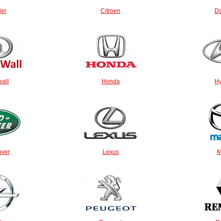
ler
Citroen
D
wall
Honda
H
over
Lexus
M