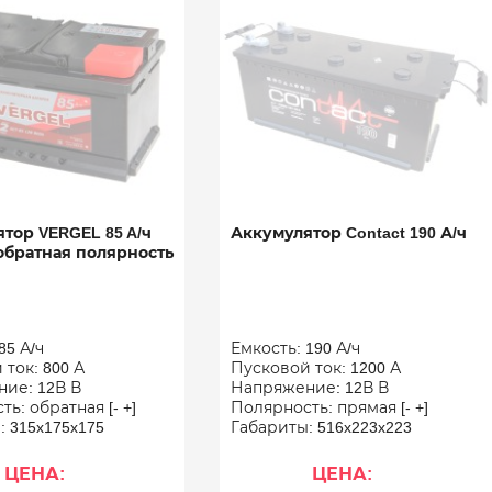
тор VERGEL 85 A/ч
Аккумулятор Contact 190 А/ч
обратная полярность
85 А/ч
Емкость: 190 А/ч
ток: 800 А
Пусковой ток: 1200 А
ие: 12В В
Напряжение: 12В В
ь: обратная [- +]
Полярность: прямая [- +]
: 315x175x175
Габариты: 516x223x223
ЦЕНА:
ЦЕНА: