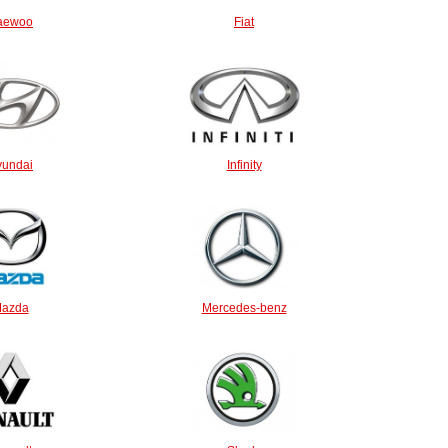
aewoo
Fiat
yundai
Infinity
azda
Mercedes-benz