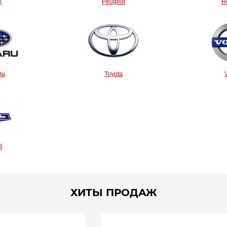
l
Peugeot
R
ru
Toyota
З
ХИТЫ ПРОДАЖ