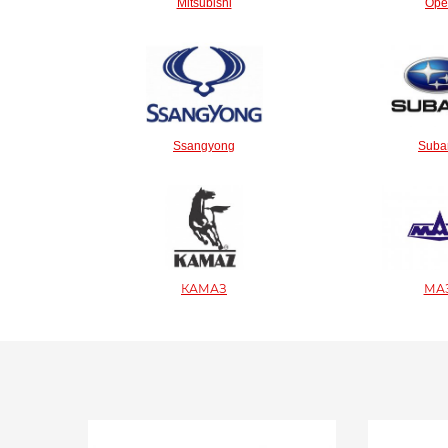
Mitsubishi
Ope
Ssangyong
Suba
КАМАЗ
МА