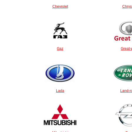
Chevrolet
Chrys
Gaz
Great-
Lada
Land-r