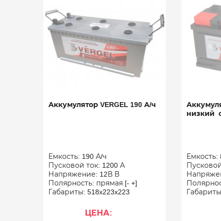
Аккумулятор VERGEL 190 А/ч
Аккумуля
низкий 
Емкость: 190 А/ч
Емкость: 
Пусковой ток: 1200 А
Пусковой 
Напряжение: 12В В
Напряжен
Полярность: прямая [- +]
Полярност
Габариты: 518x223x223
Габариты
ЦЕНА: