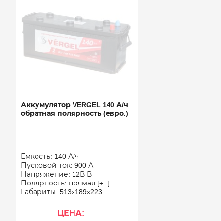
Аккумулятор VERGEL 140 А/ч
обратная полярность (евро.)
Емкость: 140 А/ч
Пусковой ток: 900 А
Напряжение: 12В В
Полярность: прямая [+ -]
Габариты: 513x189x223
ЦЕНА: