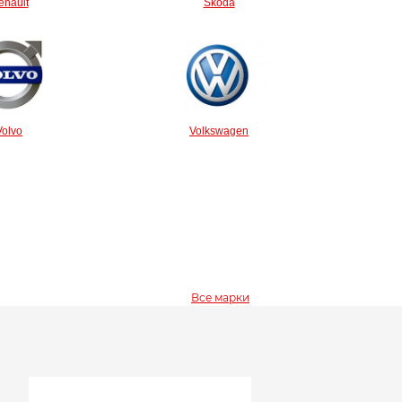
enault
Skoda
Volvo
Volkswagen
Все марки