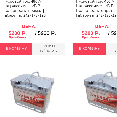
Пусковой ток: 480 А
Пусковой ток: 480 А
Напряжение: 12В В
Напряжение: 12В В
Полярность: прямая [+ -]
Полярность: обратная 
Габариты: 242x175x190
Габариты: 242x175x19
ЦЕНА:
ЦЕНА:
5200 Р.
/
5900 Р.
5200 Р.
/
59
КУПИТЬ
К
В КОРЗИНУ
В КОРЗИНУ
В 1 КЛИК
В