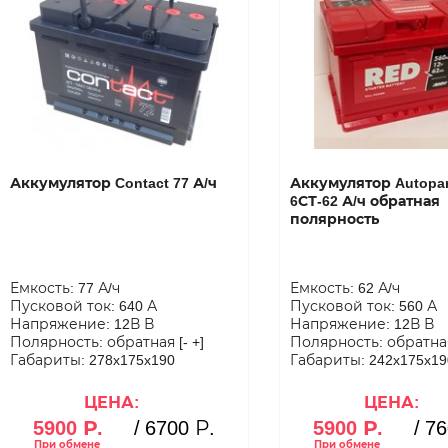
Аккумулятор Contact 77 А/ч
Аккумулятор Autopar
6СТ-62 А/ч обратная
полярность
Емкость: 77 А/ч
Емкость: 62 А/ч
Пусковой ток: 640 А
Пусковой ток: 560 А
Напряжение: 12В В
Напряжение: 12В В
Полярность: обратная [- +]
Полярность: обратная 
Габариты: 278x175x190
Габариты: 242x175x19
ЦЕНА:
ЦЕНА:
5900 Р.
/
6700 Р.
5900 Р.
/
76