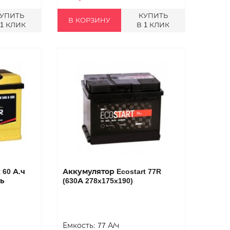
УПИТЬ
КУПИТЬ
В КОРЗИНУ
 1 КЛИК
В 1 КЛИК
60 А.ч
Аккумулятор Ecostart 77R
ь
(630А 278x175x190)
Емкость: 77 А/ч