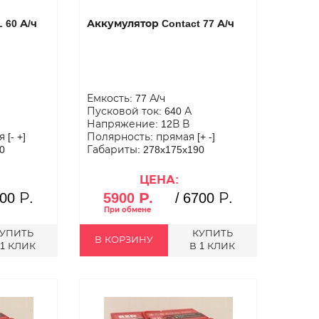
 60 А/ч
Аккумулятор Contact 77 А/ч
Емкость: 77 А/ч
Пусковой ток: 640 А
Напряжение: 12В В
[- +]
Полярность: прямая [+ -]
0
Габариты: 278x175x190
ЦЕНА:
00 Р.
5900 Р.
/
6700 Р.
УПИТЬ
КУПИТЬ
В КОРЗИНУ
 1 КЛИК
В 1 КЛИК