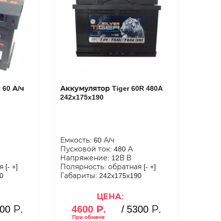
 60 А/ч
Аккумулятор Tiger 60R 480A
242x175x190
Емкость: 60 А/ч
Пусковой ток: 480 А
Напряжение: 12В В
[- +]
Полярность: обратная [- +]
0
Габариты: 242x175x190
ЦЕНА:
00 Р.
4600 Р.
/
5300 Р.