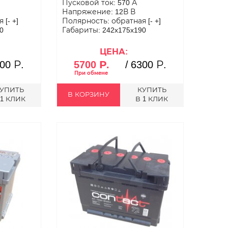
Пусковой ток: 570 А
Напряжение: 12В В
[- +]
Полярность: обратная [- +]
0
Габариты: 242x175x190
ЦЕНА:
00 Р.
5700 Р.
/
6300 Р.
УПИТЬ
КУПИТЬ
В КОРЗИНУ
 1 КЛИК
В 1 КЛИК