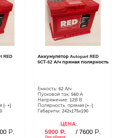
t RED
Аккумулятор Autopart RED
6СТ-62 А/ч прямая полярность
Емкость: 62 А/ч
Пусковой ток: 560 А
Напряжение: 12В В
[- +]
Полярность: прямая [+ -]
0
Габариты: 242x175x190
ЦЕНА:
00 Р.
5900 Р.
/
7600 Р.