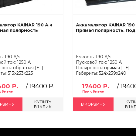
улятор KAINAR 190 А.ч
Аккумулятор KAINAR 190 
ная полярность
Прямая полярность. Под
ь: 190 А/ч
Емкость: 190 А/ч
ой ток: 1250 А
Пусковой ток: 1250 А
ость: обратная [+ -]
Полярность: прямая [- +]
ты: 513x233x223
Габариты: 524x239x240
400 Р.
/
19400 Р.
17400 Р.
/
19400
КУПИТЬ
КУП
ОРЗИНУ
В КОРЗИНУ
В 1 КЛИК
В 1 