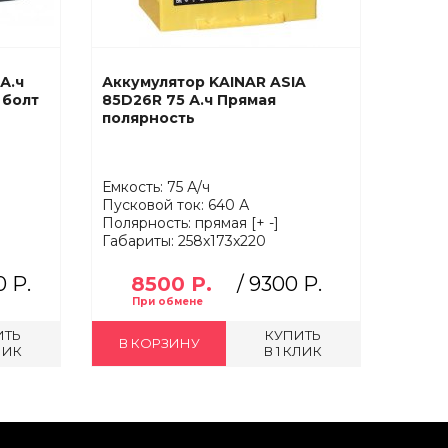
А.ч
Аккумулятор KAINAR ASIA
 болт
85D26R 75 А.ч Прямая
полярность
Емкость: 75 А/ч
Пусковой ток: 640 А
Полярность: прямая [+ -]
Габариты: 258x173x220
 Р.
8500 Р.
/
9300 Р.
ИТЬ
КУПИТЬ
В КОРЗИНУ
КЛИК
В 1 КЛИК