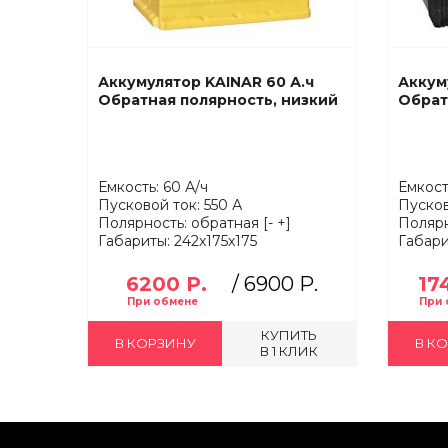
Аккумулятор KAINAR 60 А.ч
Аккум
Обратная полярность, низкий
Обрат
Емкость: 60 А/ч
Емкост
Пусковой ток: 550 А
Пусков
Полярность: обратная [- +]
Полярн
Габариты: 242x175x175
Габари
6200 Р.
/
6900 Р.
17
КУПИТЬ
В КОРЗИНУ
В К
В 1 КЛИК