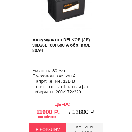
Аккумулятор DELKOR (JP)
90D26L (80) 680 А обр. пол.
80Ач
Емкость: 80 А/ч
Пусковой ток: 680 А
Напряжение: 12В В
Полярность: обратная [- +]
Габариты: 260x172x220
ЦЕНА:
11900 Р.
/
12800 Р.
КУПИТЬ
В КОРЗИНУ