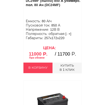
DC24MF (marine) 850 А универс.
пол. 80 Ач (DC24MF)
Емкость: 80 А/ч
Пусковой ток: 850 А
Напряжение: 12В В
Полярность: обратная [- +]
Габариты: 257x172x220
ЦЕНА:
11000 Р.
/
11700 Р.
КУПИТЬ
В КОРЗИНУ
В 1 КЛИК