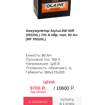
Аккумулятор AlphaLINE 80R
(95D26L) 700 А обр. пол. 80 Ач
(MF 95D26L)
Емкость: 80 А/ч
Пусковой ток: 700 А
Напряжение: 12В В
Полярность: обратная [- +]
Габариты: 260x172x220
ЦЕНА:
9700 Р.
/
10600 Р.
КУПИТЬ
В КОРЗИНУ
В 1 КЛИК