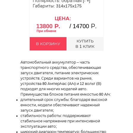
Полярность: обратная [- +]
Габариты: 314x175x175
ЦЕНА:
13800 Р.
/
14700 Р.
КУПИТЬ
В КОРЗИНУ
В 1 КЛИК
Автомобильный аккумулятор – часть
транспортного средства, обеспечивающая
запуск двигателя, питание электрических
устройств. Среди вариантов на рынке,
устройства 80 Ампер/час (А/ч) и 12 вольт (В)
подходят для многих моделей авто.
Преимущества блоков питания емкостью 80 А/ч:
длительный срок службы: благодаря высокой
емкости, модели обеспечивают надежный
запуск двигателя;
стабильность работы: поддерживают
стабильное напряжение при интенсивной
эксплуатации авто;
широкий диапазон температур: большинство