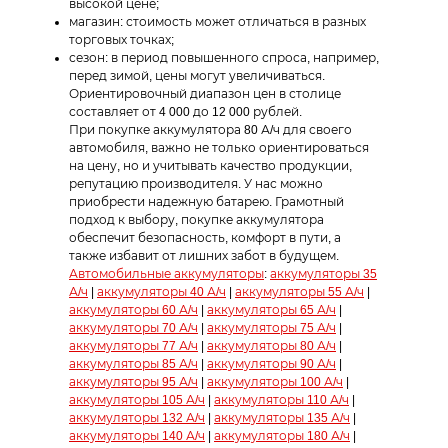
высокой цене;
магазин: стоимость может отличаться в разных
торговых точках;
сезон: в период повышенного спроса, например,
перед зимой, цены могут увеличиваться.
Ориентировочный диапазон цен в столице
составляет от 4 000 до 12 000 рублей.
При покупке аккумулятора 80 А/ч для своего
автомобиля, важно не только ориентироваться
на цену, но и учитывать качество продукции,
репутацию производителя. У нас можно
приобрести надежную батарею. Грамотный
подход к выбору, покупке аккумулятора
обеспечит безопасность, комфорт в пути, а
также избавит от лишних забот в будущем.
Автомобильные аккумуляторы
:
аккумуляторы 35
А/ч
|
аккумуляторы 40 А/ч
|
аккумуляторы 55 А/ч
|
аккумуляторы 60 А/ч
|
аккумуляторы 65 А/ч
|
аккумуляторы 70 А/ч
|
аккумуляторы 75 А/ч
|
аккумуляторы 77 А/ч
|
аккумуляторы 80 А/ч
|
аккумуляторы 85 А/ч
|
аккумуляторы 90 А/ч
|
аккумуляторы 95 А/ч
|
аккумуляторы 100 А/ч
|
аккумуляторы 105 А/ч
|
аккумуляторы 110 А/ч
|
аккумуляторы 132 А/ч
|
аккумуляторы 135 А/ч
|
аккумуляторы 140 А/ч
|
аккумуляторы 180 А/ч
|