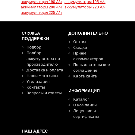
аккумуляторы 190 А/ч
|
аккумуляторы 195 А/ч
|
аккумуляторы 200 А/ч
|
аккумуляторы 220 А/ч
|
аккумуляторы 225 А/ч
СЛУЖБА
ДОПОЛНИТЕЛЬНО
ПОДДЕРЖКИ
Оптом
Подбор
Скидки
Подбор
Прием
аккумулятора по
аккумуляторов
производителю
Пользовательское
Доставка и оплата
соглашение
Наши магазины
Карта сайта
Утилизация
Контакты
ИНФОРМАЦИЯ
Вопросы и ответы
Каталог
О компании
Лицензии и
сертификаты
НАШ АДРЕС