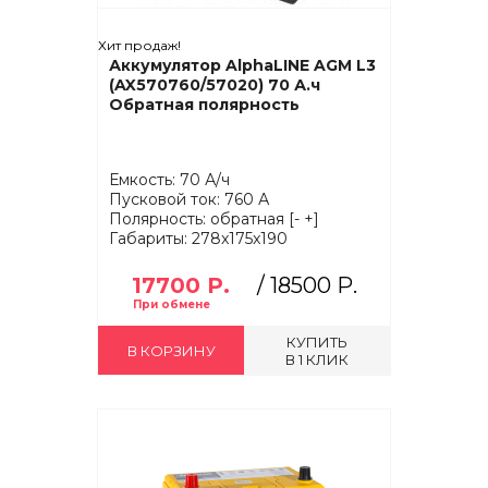
Хит продаж!
Аккумулятор AlphaLINE AGM L3
(AX570760/57020) 70 А.ч
Обратная полярность
Емкость: 70 А/ч
Пусковой ток: 760 А
Полярность: обратная [- +]
Габариты: 278x175x190
17700 Р.
/
18500 Р.
КУПИТЬ
В КОРЗИНУ
В 1 КЛИК