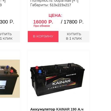
 +]
Полярность: обратная [+ -]
3
Габариты: 513x223x217
ЦЕНА:
300 Р.
16000 Р.
/
17800 Р.
УПИТЬ
КУПИТЬ
В КОРЗИНУ
 1 КЛИК
В 1 КЛИК
Аккумулятор KAINAR 190 А.ч