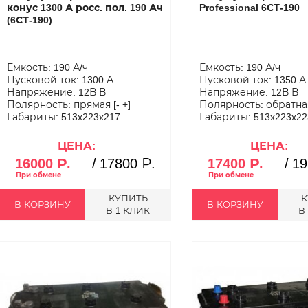
конус 1300 А росс. пол. 190 Ач
Professional 6СТ-190
(6СТ-190)
Емкость: 190 А/ч
Емкость: 190 А/ч
Пусковой ток: 1300 А
Пусковой ток: 1350 А
Напряжение: 12В В
Напряжение: 12В В
Полярность: прямая [- +]
Полярность: обратная 
Габариты: 513x223x217
Габариты: 513x223x22
ЦЕНА:
ЦЕНА:
16000 Р.
/
17800 Р.
17400 Р.
/
19
КУПИТЬ
К
В КОРЗИНУ
В КОРЗИНУ
В 1 КЛИК
В