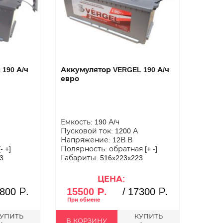
 190 А/ч
Аккумулятор VERGEL 190 А/ч
евро
Емкость: 190 А/ч
Пусковой ток: 1200 А
Напряжение: 12В В
 +]
Полярность: обратная [+ -]
3
Габариты: 516x223x223
ЦЕНА:
800 Р.
15500 Р.
/
17300 Р.
УПИТЬ
КУПИТЬ
В КОРЗИНУ