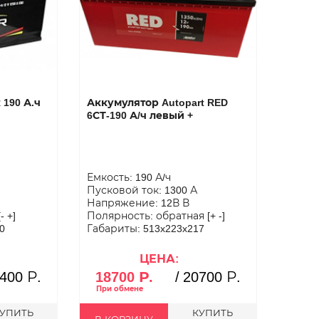
190 А.ч
Аккумулятор Autopart RED
6СТ-190 А/ч левый +
Емкость: 190 А/ч
Пусковой ток: 1300 А
Напряжение: 12В В
 +]
Полярность: обратная [+ -]
0
Габариты: 513x223x217
ЦЕНА:
400 Р.
18700 Р.
/
20700 Р.
УПИТЬ
КУПИТЬ