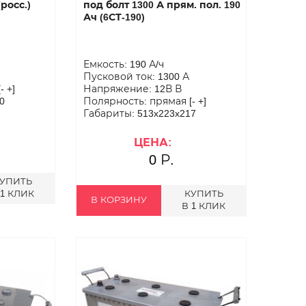
росс.)
под болт 1300 А прям. пол. 190
Ач (6СТ-190)
Емкость: 190 А/ч
Пусковой ток: 1300 А
 +]
Напряжение: 12В В
0
Полярность: прямая [- +]
Габариты: 513x223x217
ЦЕНА:
0 Р.
УПИТЬ
 1 КЛИК
КУПИТЬ
В КОРЗИНУ
В 1 КЛИК