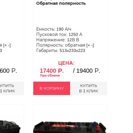
Обратная полярность
Емкость: 190 А/ч
Пусковой ток: 1250 А
Напряжение: 12В В
[+ -]
Полярность: обратная [+ -]
3
Габариты: 513x233x223
ЦЕНА:
600 Р.
17400 Р.
/
19400 Р.
УПИТЬ
КУПИТЬ
В КОРЗИНУ
 1 КЛИК
В 1 КЛИК