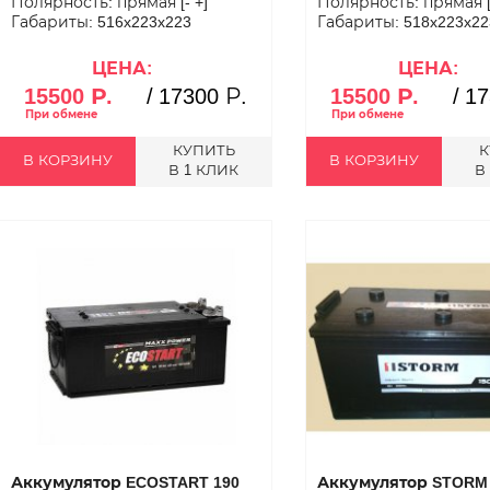
Полярность: прямая [- +]
Полярность: прямая [-
Габариты: 516x223x223
Габариты: 518x223x22
ЦЕНА:
ЦЕНА:
15500 Р.
/
17300 Р.
15500 Р.
/
17
КУПИТЬ
К
В КОРЗИНУ
В КОРЗИНУ
В 1 КЛИК
В
Аккумулятор ECOSTART 190
Аккумулятор STORM