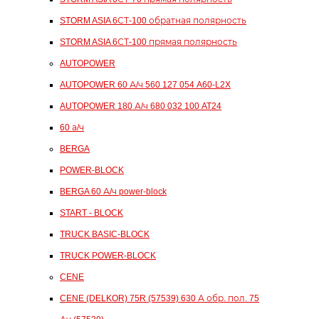
STORM ASIA 6СТ-100 обратная полярность
STORM ASIA 6СТ-100 прямая полярность
AUTOPOWER
AUTOPOWER 60 А/ч 560 127 054 A60-L2X
AUTOPOWER 180 А/ч 680 032 100 AT24
60 а/ч
BERGA
POWER-BLOCK
BERGA 60 А/ч power-block
START - BLOCK
TRUCK BASIC-BLOCK
TRUCK POWER-BLOCK
CENE
CENE (DELKOR) 75R (57539) 630 А обр. пол. 75