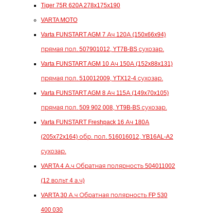
Tiger 75R 620A 278x175x190
VARTA MOTO
Varta FUNSTART AGM 7 Ач 120А (150x66x94)
прямая пол. 507901012, YT7B-BS сухозар.
Varta FUNSTART AGM 10 Ач 150А (152x88x131)
прямая пол. 510012009, YTX12-4 сухозар.
Varta FUNSTART AGM 8 Ач 115А (149x70x105)
прямая пол. 509 902 008, YT9B-BS сухозар.
Varta FUNSTART Freshpack 16 Ач 180А
(205x72x164) обр. пол. 516016012, YB16AL-A2
сухозар.
VARTA 4 А.ч Обратная полярность 504011002
(12 вольт 4 а.ч)
VARTA 30 А.ч Обратная полярность FP 530
400 030