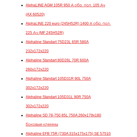
AlphaLINE AGM 105R 950 А обр. пол. 105 Ач
(AX 60520)
AlphaLINE 220 euro (245H52R) 1400 А обр. пол.
225 Ач (MF 245H52R)
Alphaline Standart 75D23L 65R 580A
232x172x220
Alphaline Standart 80D26L 70R 600A
260x172x220
Alphaline Standart 105D31R 90L 750A
302x172x220
Alphaline Standart 105D31L 90R 750A
302x172x220
Alphaline SD 78-750 85L 750A 260x179x180
боковые клеммы
Alphaline EFB 75R (730A 315x175x175) SE 57510