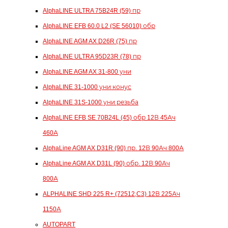
AlphaLINE ULTRA 75B24R (59) пр
AlphaLINE EFB 60.0 L2 (SE 56010) обр
AlphaLINE AGM AX D26R (75) пр
AlphaLINE ULTRA 95D23R (78) пр
AlphaLINE AGM AX 31-800 уни
AlphaLINE 31-1000 уни конус
AlphaLINE 31S-1000 уни резьба
AlphaLINE EFB SE 70B24L (45) обр 12В 45Ач
460А
AlphaLine AGM AX D31R (90) пр. 12В 90Ач 800А
AlphaLine AGM AX D31L (90) обр. 12В 90Ач
800А
ALPHALINE SHD 225 R+ (72512,C3) 12В 225Ач
1150А
AUTOPART