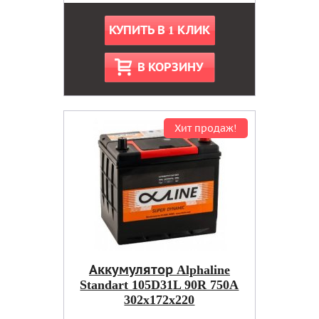
КУПИТЬ В 1 КЛИК
В КОРЗИНУ
Хит продаж!
Аккумулятор Alphaline
Standart 105D31L 90R 750A
302x172x220