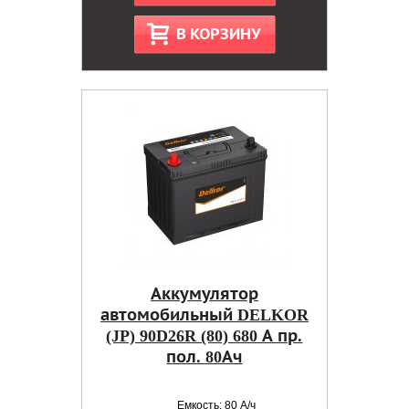
В КОРЗИНУ
Аккумулятор
автомобильный DELKOR
(JP) 90D26R (80) 680 А пр.
пол. 80Ач
Емкость: 80 А/ч