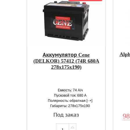
Alph
Аккумулятор Cene
(DELKOR) 57412 (74R 680A
278x175x190)
Емкость: 74 А/ч
Пусковой ток: 680 А
Полярность: обратная [- +]
Габариты: 278x175x190
Под заказ
98