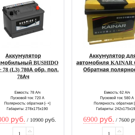
Аккумулятор
Аккумулятор дл
омобильный BUSHIDO
автомобиля KAINAR 6
r 78 (L3) 780А обр. пол.
Обратная полярно
78Ач
Емкость: 78 А/ч
Емкость: 62 А/ч
Пусковой ток: 720 А
Пусковой ток: 580 А
Полярность: обратная [- +]
Полярность: обратная [-
Габариты: 278x175x190
Габариты: 242x175x1
000 руб.
6900 руб.
/ 10900 руб.
/ 7600 р