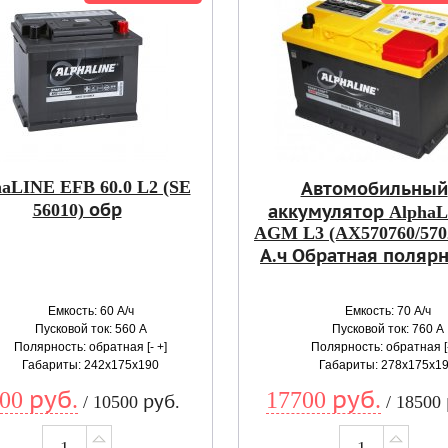
aLINE EFB 60.0 L2 (SE
Автомобильный
56010) обр
аккумулятор Alpha
AGM L3 (AX570760/5702
А.ч Обратная поляр
Емкость: 60 А/ч
Емкость: 70 А/ч
Пусковой ток: 560 А
Пусковой ток: 760 А
Полярность: обратная [- +]
Полярность: обратная [-
Габариты: 242x175x190
Габариты: 278x175x1
00 руб.
17700 руб.
/ 10500 руб.
/ 18500