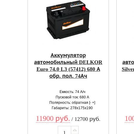
Аккумулятор
автомобильный DELKOR
авт
Euro 74.0 L3 (57412) 680 А
Silve
обр. пол. 74Ач
Емкость: 74 А/ч
Пусковой ток: 680 А
Полярность: обратная [- +]
Габариты: 278x175x190
11900 руб.
10
/ 12700 руб.