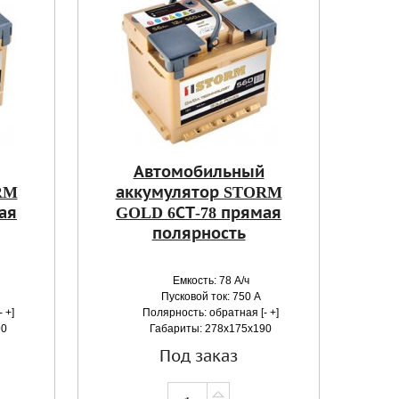
Автомобильный
RM
аккумулятор STORM
ая
GOLD 6СТ-78 прямая
полярность
Емкость: 78 А/ч
Пусковой ток: 750 А
 +]
Полярность: обратная [- +]
90
Габариты: 278x175x190
Под заказ