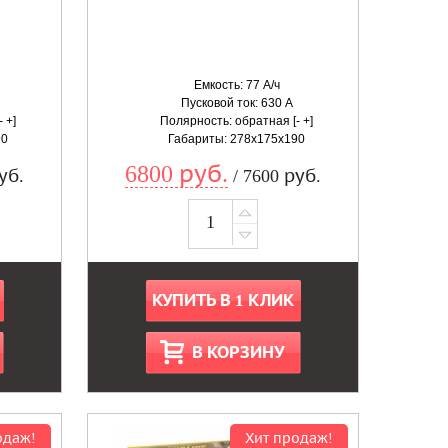
Емкость: 77 А/ч
Пусковой ток: 630 А
 +]
Полярность: обратная [- +]
90
Габариты: 278x175x190
6800 руб.
уб.
/ 7600 руб.
КУПИТЬ В 1 КЛИК
В КОРЗИНУ
одаж!
Хит продаж!