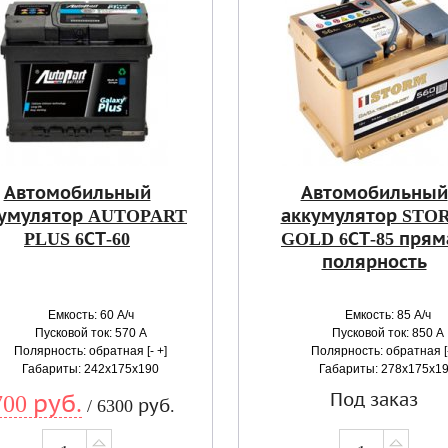
Автомобильный
Автомобильный
умулятор AUTOPART
аккумулятор STO
PLUS 6СТ-60
GOLD 6СТ-85 прям
полярность
Емкость: 60 А/ч
Емкость: 85 А/ч
Пусковой ток: 570 А
Пусковой ток: 850 А
Полярность: обратная [- +]
Полярность: обратная [-
Габариты: 242x175x190
Габариты: 278x175x1
Под заказ
700 руб.
/ 6300 руб.