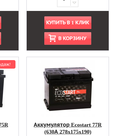
КУПИТЬ В 1 КЛИК
В КОРЗИНУ
одаж!
75R
Аккумулятор Ecostart 77R
(630А 278x175x190)