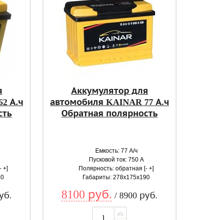
я
Аккумулятор для
2 А.ч
автомобиля KAINAR 77 А.ч
сть
Обратная полярность
Емкость: 77 А/ч
Пусковой ток: 750 А
 +]
Полярность: обратная [- +]
90
Габариты: 278x175x190
8100 руб.
уб.
/ 8900 руб.