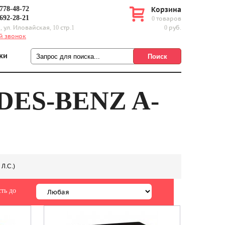
 778-48-72
Корзина
 692-28-21
0 товаров
, ул. Иловайская, 10 стр.1
0 руб.
й звонок
ки
ES-BENZ A-
 Л.С.)
ть до