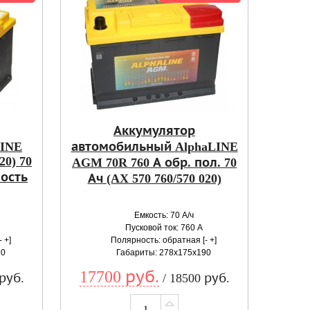
Аккумулятор
LINE
автомобильный AlphaLINE
0) 70
AGM 70R 760 А обр. пол. 70
ность
Ач (AX 570 760/570 020)
Емкость: 70 А/ч
Пусковой ток: 760 А
 +]
Полярность: обратная [- +]
90
Габариты: 278x175x190
17700 руб.
 руб.
/ 18500 руб.