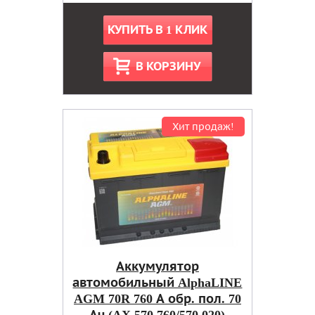
КУПИТЬ В 1 КЛИК
В КОРЗИНУ
Хит продаж!
Аккумулятор
автомобильный AlphaLINE
AGM 70R 760 А обр. пол. 70