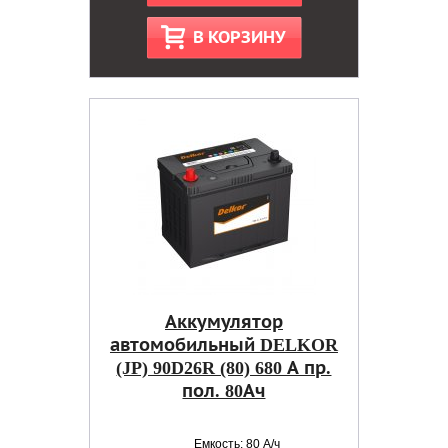
В КОРЗИНУ
Аккумулятор
автомобильный DELKOR
(JP) 90D26R (80) 680 А пр.
пол. 80Ач
Емкость: 80 А/ч