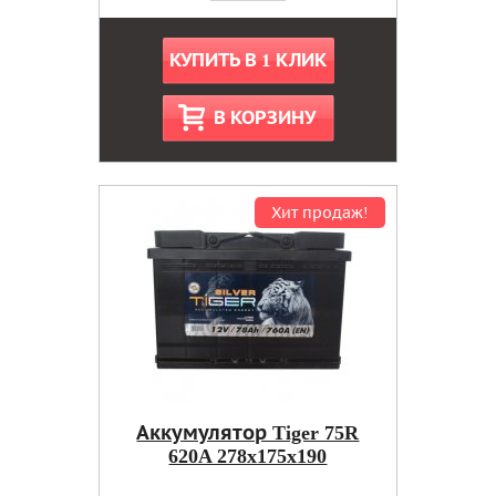
КУПИТЬ В 1 КЛИК
В КОРЗИНУ
Хит продаж!
Аккумулятор Tiger 75R
620A 278x175x190