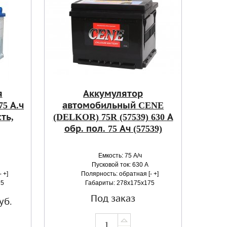
я
Аккумулятор
5 А.ч
автомобильный CENE
ть,
(DELKOR) 75R (57539) 630 А
обр. пол. 75 Ач (57539)
Емкость: 75 А/ч
Пусковой ток: 630 А
 +]
Полярность: обратная [- +]
75
Габариты: 278x175x175
Под заказ
уб.