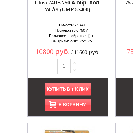
Ultra 74RS 750 А обр. пол.
75
74 Ач (UMF 57400)
Емкость: 74 А/ч
Пусковой ток: 750 А
Полярность: обратная [- +]
Габариты: 278x175x175
10800 руб.
7
/ 11600 руб.
КУПИТЬ В 1 КЛИК
В КОРЗИНУ