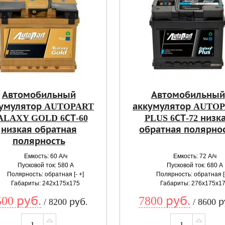
Автомобильный
Автомобильный
умулятор AUTOPART
аккумулятор AUTO
ALAXY GOLD 6СТ-60
PLUS 6СТ-72 низк
низкая обратная
обратная полярно
полярность
Емкость: 60 А/ч
Емкость: 72 А/ч
Пусковой ток: 580 А
Пусковой ток: 680 А
Полярность: обратная [- +]
Полярность: обратная [-
Габариты: 242x175x175
Габариты: 276x175x1
500 руб.
7800 руб.
/ 8200 руб.
/ 8600 р