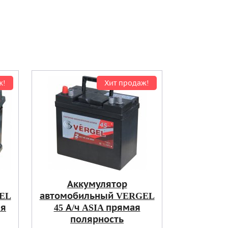
ж!
Хит продаж!
Аккумулятор
EL
автомобильный VERGEL
ая
45 А/ч ASIA прямая
полярность