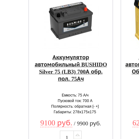
Аккумулятор
автомобильный BUSHIDO
авто
Silver 75 (LB3) 700А обр.
Об
пол. 75Ач
Емкость: 75 А/ч
Пусковой ток: 700 А
Полярность: обратная [- +]
Габариты: 278x175x175
9100 руб.
6
/ 9900 руб.