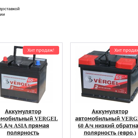
 доставкой
чии
Хит продаж!
Хит прода
Аккумулятор
Аккумулятор
омобильный VERGEL
автомобильный VERG
5 А/ч ASIA прямая
60 А/ч низкий обратн
полярность
полярность (евро.)