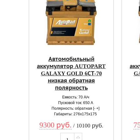
Автомобильный
аккумулятор AUTOPART
акк
GALAXY GOLD 6СТ-70
G
низкая обратная
полярность
Емкость: 70 А/ч
Пусковой ток: 650 А
Полярность: обратная [- +]
Габариты: 276x175x175
9300 руб.
7
/ 10100 руб.