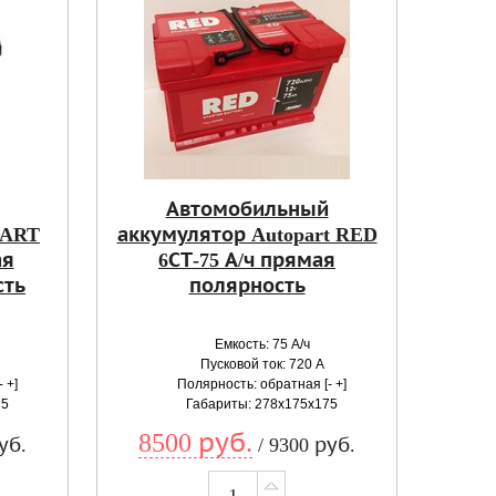
Автомобильный
PART
аккумулятор Autopart RED
ая
6СТ-75 А/ч прямая
сть
полярность
Емкость: 75 А/ч
Пусковой ток: 720 А
 +]
Полярность: обратная [- +]
75
Габариты: 278x175x175
8500 руб.
уб.
/ 9300 руб.