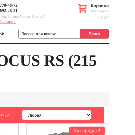
 778-48-72
Корзина
 692-28-21
0 товаров
, ул. Иловайская, 10 стр.1
0 руб.
й звонок
ки
US RS (215
ть до
Хит продаж!