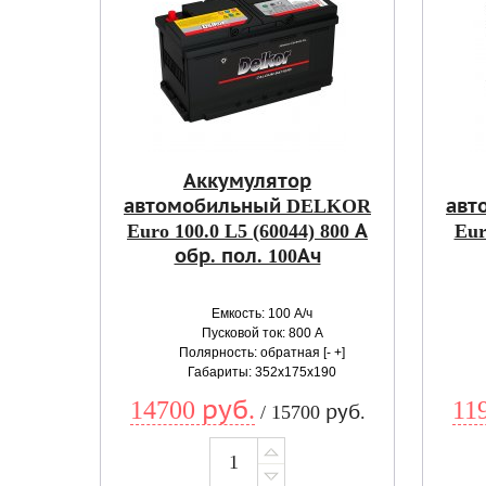
Аккумулятор
автомобильный DELKOR
авт
Euro 100.0 L5 (60044) 800 А
Eur
обр. пол. 100Ач
Емкость: 100 А/ч
Пусковой ток: 800 А
Полярность: обратная [- +]
Габариты: 352x175x190
14700 руб.
11
/ 15700 руб.