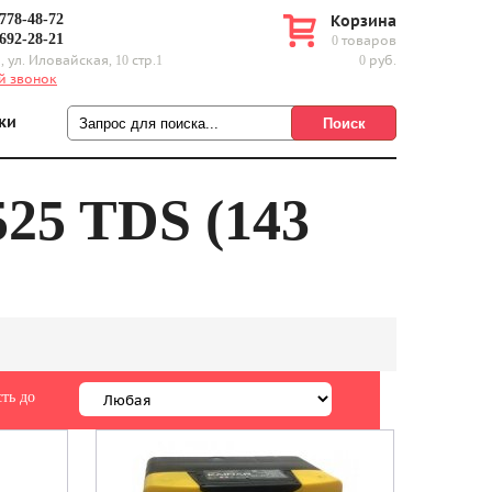
 778-48-72
Корзина
 692-28-21
0 товаров
, ул. Иловайская, 10 стр.1
0 руб.
й звонок
ки
5 TDS (143
ть до