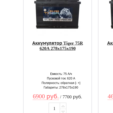
Аккумулятор Tiger 75R
Ак
620A 278x175x190
Емкость: 75 А/ч
Пусковой ток: 620 А
Полярность: обратная [- +]
Габариты: 278x175x190
6900 руб.
4
/ 7700 руб.