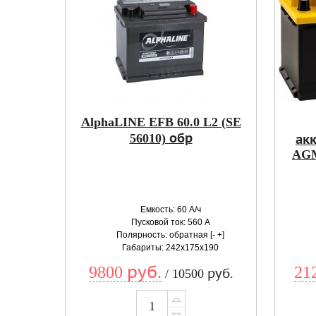
AlphaLINE EFB 60.0 L2 (SE
56010) обр
ак
AGM
Емкость: 60 А/ч
Пусковой ток: 560 А
Полярность: обратная [- +]
Габариты: 242x175x190
9800 руб.
21
/ 10500 руб.