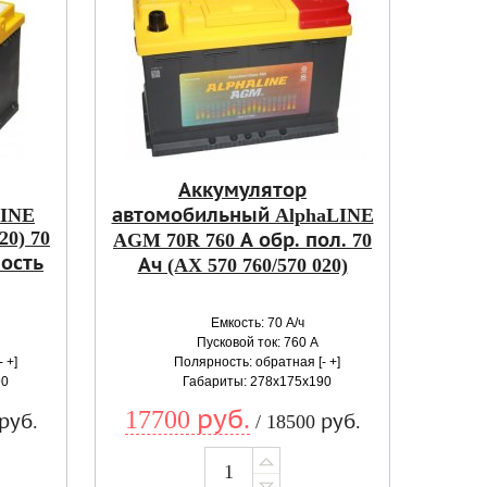
Аккумулятор
LINE
автомобильный AlphaLINE
0) 70
AGM 70R 760 А обр. пол. 70
ность
Ач (AX 570 760/570 020)
Емкость: 70 А/ч
Пусковой ток: 760 А
 +]
Полярность: обратная [- +]
90
Габариты: 278x175x190
17700 руб.
 руб.
/ 18500 руб.