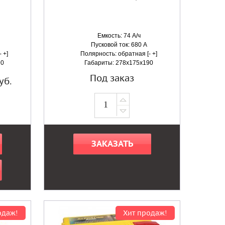
Емкость: 74 А/ч
Пусковой ток: 680 А
 +]
Полярность: обратная [- +]
90
Габариты: 278x175x190
Под заказ
уб.
ЗАКАЗАТЬ
одаж!
Хит продаж!