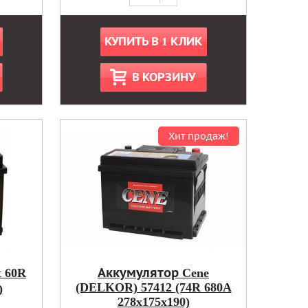
КУПИТЬ В 1 КЛИК
В КОРЗИНУ
Хит продаж!
t 60R
Аккумулятор Cene
(DELKOR) 57412 (74R 680A
)
278x175x190)