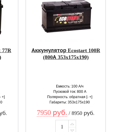
t 77R
Аккумулятор Ecostart 100R
)
(800А 353x175x190)
Емкость: 100 А/ч
Пусковой ток: 800 А
 +]
Полярность: обратная [- +]
90
Габариты: 353x175x190
7950 руб.
уб.
/ 8950 руб.