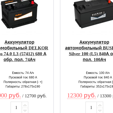
Аккумулятор
Аккумулятор
омобильный DELKOR
автомобильный BUS
o 74.0 L3 (57412) 680 А
Silver 100 (L5) 840А 
обр. пол. 74Ач
пол. 100Ач
Емкость: 74 А/ч
Емкость: 100 А/ч
Пусковой ток: 680 А
Пусковой ток: 840 А
Полярность: обратная [- +]
Полярность: обратная [-
Габариты: 278x175x190
Габариты: 352x175x1
900 руб.
12300 руб.
/ 12700 руб.
/ 13300