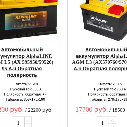
Автомобильный
Автомобильный
кумулятор AlphaLINE
аккумулятор Alpha
 L5 (AX 595950/59520)
AGM L3 (AX570760/5702
95 А.ч Обратная
А.ч Обратная поляр
полярность
Емкость: 95 А/ч
Емкость: 70 А/ч
Пусковой ток: 850 А
Пусковой ток: 760 А
Полярность: обратная [+ -]
Полярность: обратная [-
Габариты: 353x175x190
Габариты: 278x175x1
200 руб.
17700 руб.
/ 22200 руб.
/ 18500